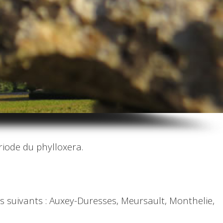
riode du phylloxera.
s suivants : Auxey-Duresses, Meursault, Monthelie,